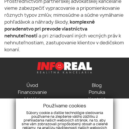
Prostredníctvom partnerskej advokátskej kancelárie
vieme zabezpečiť vypracovanie a pripomienkovanie
rôznych typov zmlúv, mimosúdne a súdne vymáhanie
pohľadávok a náhrady škody,
komplexné
poradenstvo pri prevode vlastníctva
nehnuteľností
a pri zriaďovaní iných vecných práv k
nehnuteľnostiam, zastupovanie klientov v dedičskom
konaní.
Úvod
Blog
Financovanie
Ponuka
Makléri
Kontakt
Používame cookies
GDPR
Pravidlá cookies
Súbory cookie a ďalšie technológie sledovania
používame na zlepšenie vášho zážitku z
Vodná 3, 04001 Košice
prehliadania našich webových stránok, na to, aby
sme vám zobrazovali prispôsobený obsah a cielené
+421 915 715 115
reklamy, na analýzu návštevnosti našich webových