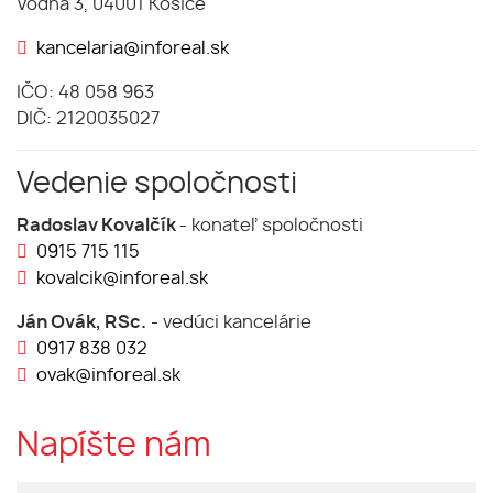
Vodná 3, 04001 Košice
kancelaria@inforeal.sk
IČO: 48 058 963
DIČ: 2120035027
Vedenie spoločnosti
Radoslav Kovalčík
- konateľ spoločnosti
0915 715 115
kovalcik@inforeal.sk
Ján Ovák, RSc.
- vedúci kancelárie
0917 838 032
ovak@inforeal.sk
Napíšte nám