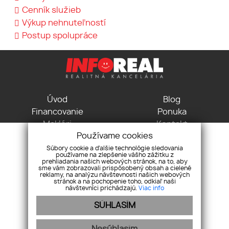
Cenník služieb
Výkup nehnuteľností
Postup spolupráce
Úvod
Blog
Financovanie
Ponuka
Makléri
Kontakt
Používame cookies
GDPR
Pravidlá cookies
Súbory cookie a ďalšie technológie sledovania
používame na zlepšenie vášho zážitku z
Vodná 3, 04001 Košice
prehliadania našich webových stránok, na to, aby
sme vám zobrazovali prispôsobený obsah a cielené
+421 915 715 115
reklamy, na analýzu návštevnosti našich webových
kancelaria@inforeal.sk
stránok a na pochopenie toho, odkiaľ naši
návštevníci prichádzajú.
Viac info
Pridajte si nás
SÚHLASÍM