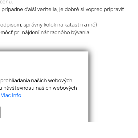
cenu.
ípadne ďalší veritelia, je dobré si vopred pripraviť
dpisom, správny kolok na katastri a iné).
môcť pri nájdení náhradného bývania.
Pridajte si nás
 prehliadania našich webových
zu návštevnosti našich webových
.
Viac info