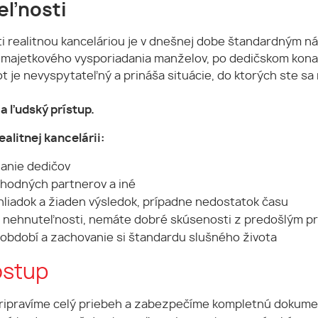
eľnosti
 realitnou kanceláriou je v dnešnej dobe štandardným ná
 majetkového vysporiadania manželov, po dedičskom konaní
vot je nevyspytateľný a prináša situácie, do ktorých ste 
a ľudský prístup.
alitnej kancelárii:
anie dedičov
chodných partnerov a iné
liadok a žiaden výsledok, prípadne nedostatok času
ky nehnuteľnosti, nemáte dobré skúsenosti z predošlým p
 období a zachovanie si štandardu slušného života
ostup
ripravíme celý priebeh a zabezpečíme kompletnú dokume