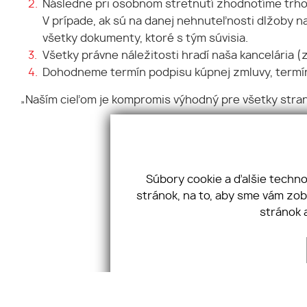
Následne pri osobnom stretnutí zhodnotíme trh
V prípade, ak sú na danej nehnuteľnosti dlžoby na
všetky dokumenty, ktoré s tým súvisia.
Všetky právne náležitosti hradí naša kancelária (
Dohodneme termín podpisu kúpnej zmluvy, termín
„Naším cieľom je kompromis výhodný pre všetky stran
Súbory cookie a ďalšie techn
stránok, na to, aby sme vám zo
stránok 
Úvod
Blog
Vodná 3, 
Financovanie
Ponuka
+421 915 
Makléri
Kontakt
kancelari
GDPR
Pravidlá cookies