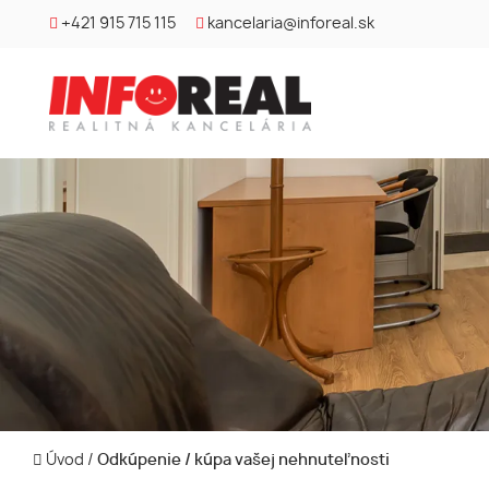
+421 915 715 115
kancelaria@inforeal.sk
Úvod
/
Odkúpenie / kúpa vašej nehnuteľnosti