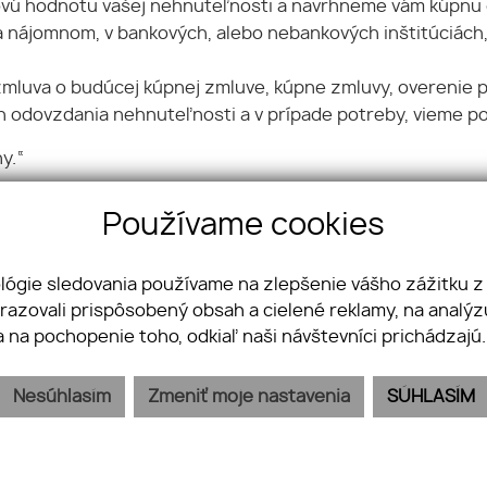
ovú hodnotu vašej nehnuteľnosti a navrhneme vám kúpnu 
 nájomnom, v bankových, alebo nebankových inštitúciách, pr
zmluva o budúcej kúpnej zmluve, kúpne zmluvy, overenie po
 odovzdania nehnuteľnosti a v prípade potreby, vieme po
y.“
Používame cookies
ológie sledovania používame na zlepšenie vášho zážitku z
brazovali prispôsobený obsah a cielené reklamy, na analý
a na pochopenie toho, odkiaľ naši návštevníci prichádzajú
04001 Košice
715 115
Nesúhlasím
Zmeniť moje nastavenia
SÚHLASÍM
a@inforeal.sk