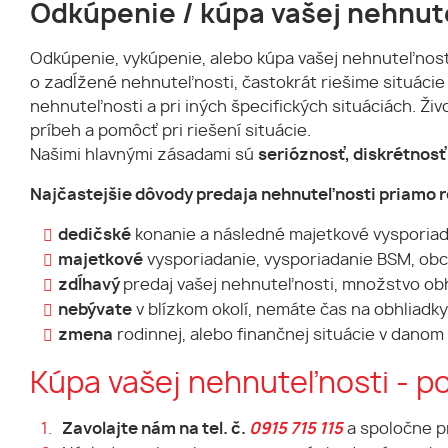
Odkúpenie / kúpa vašej nehnut
Odkúpenie, vykúpenie, alebo kúpa vašej nehnuteľnosti
o zadĺžené nehnuteľnosti, častokrát riešime situácie
nehnuteľnosti a pri iných špecifických situáciách. Ži
príbeh a pomôcť pri riešení situácie.
Našimi hlavnými zásadami sú
serióznosť, diskrétnosť 
Najčastejšie dôvody predaja nehnuteľnosti priamo re
dedičské
konanie a následné majetkové vysporiad
majetkové
vysporiadanie, vysporiadanie BSM, ob
zdĺhavý
predaj vašej nehnuteľnosti, množstvo obh
nebývate
v blízkom okolí, nemáte čas na obhliad
zmena
rodinnej, alebo finančnej situácie v danom
Kúpa vašej nehnuteľnosti - p
Zavolajte nám na tel. č.
0915 715 115
a spoločne p