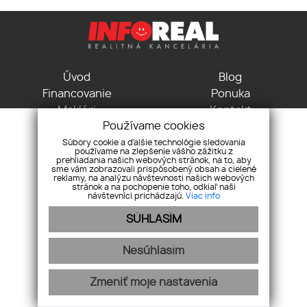
Úvod
Blog
Financovanie
Ponuka
Makléri
Kontakt
Používame cookies
GDPR
Pravidlá cookies
Súbory cookie a ďalšie technológie sledovania
používame na zlepšenie vášho zážitku z
Vodná 3, 04001 Košice
prehliadania našich webových stránok, na to, aby
sme vám zobrazovali prispôsobený obsah a cielené
+421 915 715 115
reklamy, na analýzu návštevnosti našich webových
kancelaria@inforeal.sk
stránok a na pochopenie toho, odkiaľ naši
návštevníci prichádzajú.
Viac info
Pridajte si nás
SÚHLASÍM
Nesúhlasím
Zmeniť moje nastavenia
webex.digital
-
REALVIA.sk