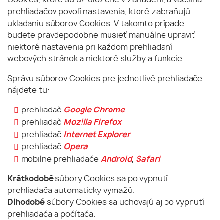
Cookies, ktoré sú už uložené v zariadení, a väčšina
prehliadačov povolí nastavenia, ktoré zabraňujú
ukladaniu súborov Cookies. V takomto prípade
budete pravdepodobne musieť manuálne upraviť
niektoré nastavenia pri každom prehliadaní
webových stránok a niektoré služby a funkcie
Správu súborov Cookies pre jednotlivé prehliadače
nájdete tu:
prehliadač
Google Chrome
prehliadač
Mozilla Firefox
prehliadač
Internet Explorer
prehliadač
Opera
mobilne prehliadače
Android
,
Safari
Krátkodobé
súbory Cookies sa po vypnutí
prehliadača automaticky vymažú.
Dlhodobé
súbory Cookies sa uchovajú aj po vypnutí
prehliadača a počítača.