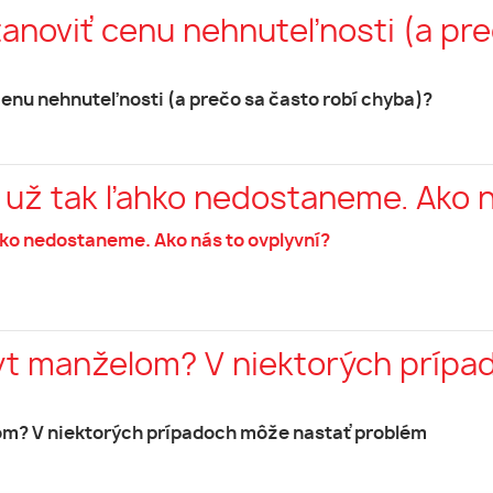
anoviť cenu nehnuteľnosti (a pre
cenu nehnuteľnosti (a prečo sa často robí chyba)?
 už tak ľahko nedostaneme. Ako n
hko nedostaneme. Ako nás to ovplyvní?
yt manželom? V niektorých prípa
m? V niektorých prípadoch môže nastať problém