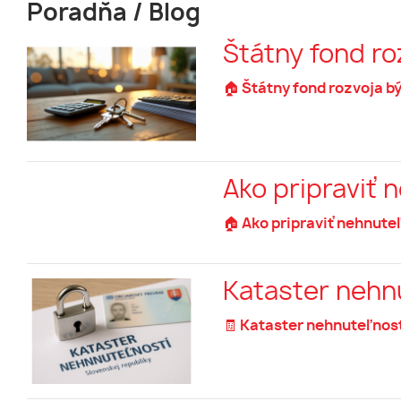
Poradňa / Blog
Štátny fond r
🏠 Štátny fond rozvoja b
Ako pripraviť 
🏠 Ako pripraviť nehnuteľ
Kataster nehnu
🧾 Kataster nehnuteľnost