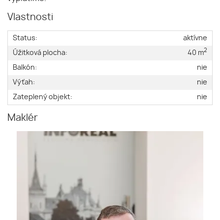
Vlastnosti
Status:
aktívne
2
Úžitková plocha:
40 m
Balkón:
nie
Výťah:
nie
Zateplený objekt:
nie
Maklér