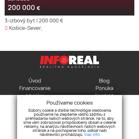
200 000
€
3-izbový byt
|
200 000 €
Košice-Sever,
Úvod
Blog
Financovanie
Ponuka
Makléri
Kontakt
Používame cookies
GDPR
Pravidlá cookies
Súbory cookie a ďalšie technológie sledovania
používame na zlepšenie vášho zážitku z
Vodná 3, 04001 Košice
prehliadania našich webových stránok, na to, aby
+421 915 715 115
sme vám zobrazovali prispôsobený obsah a cielené
reklamy, na analýzu návštevnosti našich webových
kancelaria@inforeal.sk
stránok a na pochopenie toho, odkiaľ naši
návštevníci prichádzajú.
Viac info