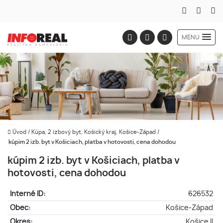
MENU
Úvod
/
Kúpa, 2 izbový byt, Košický kraj, Košice-Západ
/
kúpim 2 izb. byt v Košiciach, platba v hotovosti, cena dohodou
kúpim 2 izb. byt v Košiciach, platba v
hotovosti, cena dohodou
Interné ID:
626532
Obec:
Košice-Západ
Okres:
Košice II