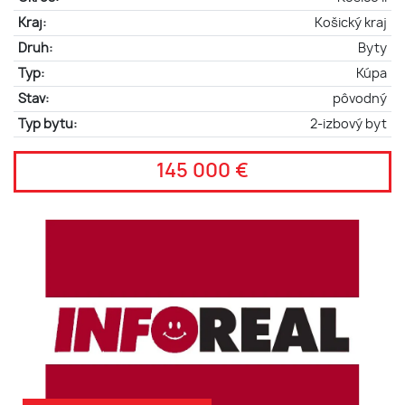
Kraj:
Košický kraj
Druh:
Byty
Typ:
Kúpa
Stav:
pôvodný
Typ bytu:
2-izbový byt
145 000 €