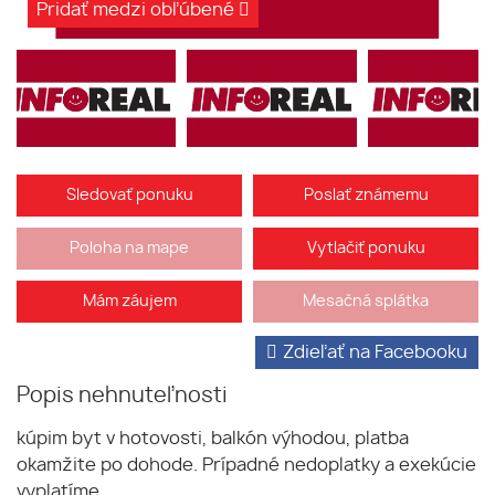
Pridať medzi obľúbené
Sledovať ponuku
Poslať známemu
Poloha na mape
Vytlačiť ponuku
Mám záujem
Mesačná splátka
Zdieľať na Facebooku
Popis nehnuteľnosti
kúpim byt v hotovosti, balkón výhodou, platba
okamžite po dohode. Prípadné nedoplatky a exekúcie
vyplatíme.