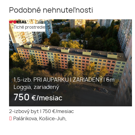
Podobné nehnuteľnosti
Tiché prostredie
1,5-izb. PRI AUPARKU | ZARIADENÝ | 6m
Loggia, zariadený
750
€/mesiac
2-izbový byt
|
750 €/mesiac
Palárikova, Košice-Juh,