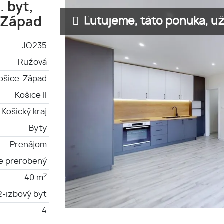
 byt,
Ľutujeme, táto ponuka, už 
- Západ
JO235
Ružová
ošice-Západ
Košice II
Košický kraj
Byty
Prenájom
e prerobený
2
40 m
2-izbový byt
4