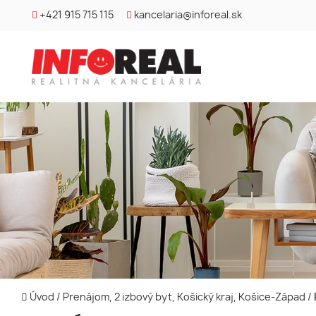
+421 915 715 115
kancelaria@inforeal.sk
Úvod
/
Prenájom, 2 izbový byt, Košický kraj, Košice-Západ
/