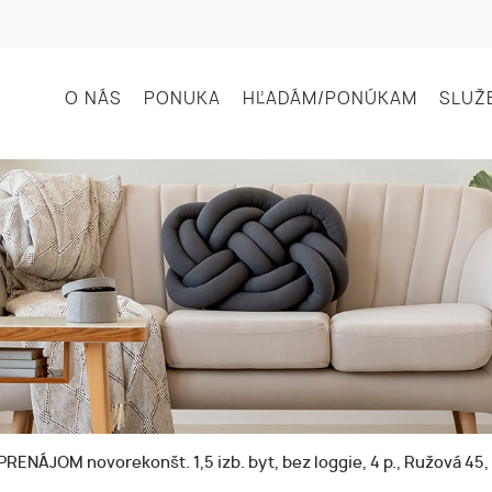
O NÁS
PONUKA
HĽADÁM/PONÚKAM
SLUŽ
PRENÁJOM novorekonšt. 1,5 izb. byt, bez loggie, 4 p., Ružová 45,