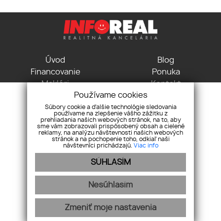
Úvod
Blog
Financovanie
Ponuka
Makléri
Kontakt
Používame cookies
GDPR
Pravidlá cookies
Súbory cookie a ďalšie technológie sledovania
používame na zlepšenie vášho zážitku z
Vodná 3, 04001 Košice
prehliadania našich webových stránok, na to, aby
+421 915 715 115
sme vám zobrazovali prispôsobený obsah a cielené
reklamy, na analýzu návštevnosti našich webových
kancelaria@inforeal.sk
stránok a na pochopenie toho, odkiaľ naši
návštevníci prichádzajú.
Viac info
Pridajte si nás
SÚHLASÍM
Nesúhlasím
Zmeniť moje nastavenia
webex.digital
-
REALVIA.sk