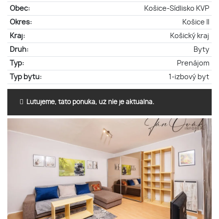
Obec:
Košice-Sídlisko KVP
Okres:
Košice II
Kraj:
Košický kraj
Druh:
Byty
Typ:
Prenájom
Typ bytu:
1-izbový byt
Ľutujeme, táto ponuka, už nie je aktuálna.