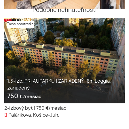
Podobné nehnuteľnosti
Tiché prostredie
1,5-izb. PRI AUPARKU | ZARIADENÝ | 6m Loggia,
zariadený
750
€/mesiac
2-izbový byt
|
750 €/mesiac
Palárikova, Košice-Juh,