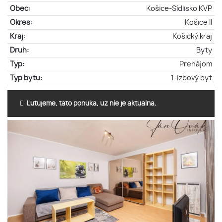
Obec:
Košice-Sídlisko KVP
Okres:
Košice II
Kraj:
Košický kraj
Druh:
Byty
Typ:
Prenájom
Typ bytu:
1-izbový byt
Ľutujeme, táto ponuka, už nie je aktuálna.