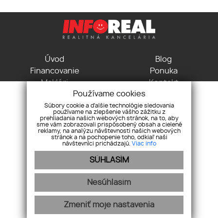
Úvod
Blog
Financovanie
Ponuka
Makléri
Kontakt
Používame cookies
GDPR
Pravidlá cookies
Súbory cookie a ďalšie technológie sledovania
používame na zlepšenie vášho zážitku z
Vodná 3, 04001 Košice
prehliadania našich webových stránok, na to, aby
+421 915 715 115
sme vám zobrazovali prispôsobený obsah a cielené
reklamy, na analýzu návštevnosti našich webových
kancelaria@inforeal.sk
stránok a na pochopenie toho, odkiaľ naši
návštevníci prichádzajú.
Viac info
Pridajte si nás
SÚHLASÍM
Nesúhlasím
Zmeniť moje nastavenia
webex.digital
-
REALVIA.sk