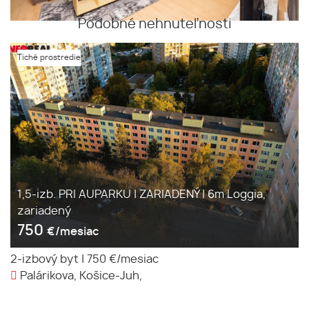
Podobné nehnuteľnosti
Tiché prostredie
1,5-izb. PRI AUPARKU | ZARIADENÝ | 6m Loggia,
zariadený
750
€/mesiac
2-izbový byt
|
750 €/mesiac
Palárikova, Košice-Juh,