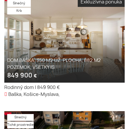
Exkluzívna ponuka
Slnečný
Krb
DOM BAŠKA, 350 M2 ÚŽ. PLOCHA, 882 M2
POZEMOK, VŠETKY IS
849 900
€
Rodinný dom
|
849 900 €
Baška, Košice-Myslava,
Slnečný
Tiché prostredie