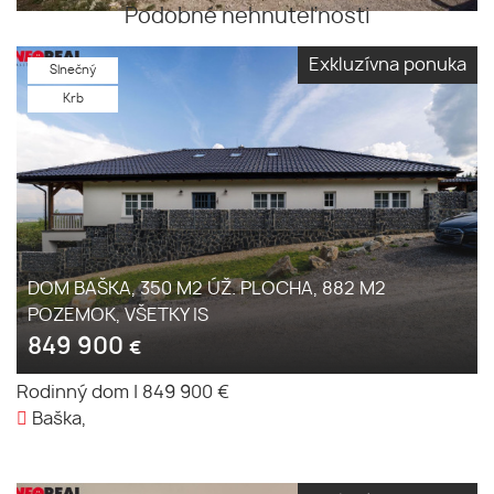
Podobné nehnuteľnosti
Exkluzívna ponuka
Slnečný
Krb
DOM BAŠKA, 350 M2 ÚŽ. PLOCHA, 882 M2
POZEMOK, VŠETKY IS
849 900
€
Rodinný dom
|
849 900 €
Baška,