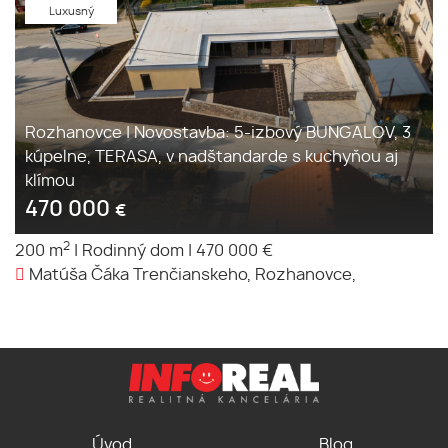
Luxusný
Rozhanovce | Novostavba: 5-izbový BUNGALOV, 3
kúpelne, TERASA, v nadštandarde s kuchyňou aj
klímou
470 000
€
2
200 m
|
Rodinný dom
|
470 000 €
Matúša Čáka Trenčianskeho, Rozhanovce,
Úvod
Blog