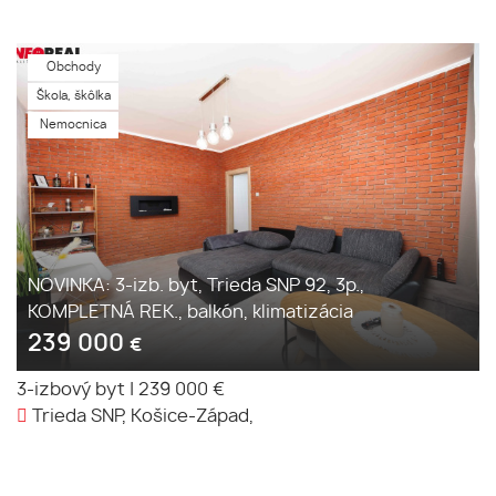
Obchody
Škola, škôlka
Nemocnica
NOVINKA: 3-izb. byt, Trieda SNP 92, 3p.,
KOMPLETNÁ REK., balkón, klimatizácia
239 000
€
3-izbový byt
|
239 000 €
Trieda SNP, Košice-Západ,