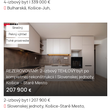
4-izbový byt
|
339 000 €
Bulharská, Košice-Juh,
Slnečný
Pekný výhľad
Tiché prostredie
REZEROVOVANÝ: 2-izbový TEHLOVÝ byt po
kompletnej rekonštrukcii | Slovenskej jednoty,
Košice – Staré Mesto
207 900
€
2-izbový byt
|
207 900 €
Slovenskej jednoty, Košice-Staré Mesto,