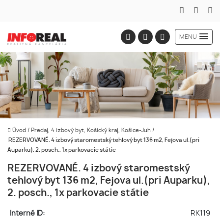
MENU
Úvod
/
Predaj, 4 izbový byt, Košický kraj, Košice-Juh
/
REZERVOVANÉ. 4 izbový staromestský tehlový byt 136 m2, Fejova ul.(pri
Auparku), 2. posch., 1x parkovacie státie
REZERVOVANÉ. 4 izbový staromestský
tehlový byt 136 m2, Fejova ul.(pri Auparku),
2. posch., 1x parkovacie státie
Interné ID:
RK119