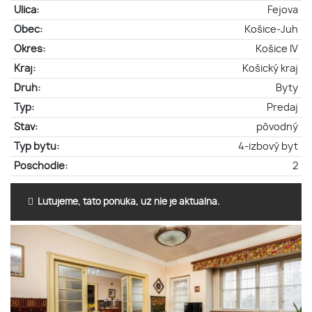
Ulica:
Fejova
Obec:
Košice-Juh
Okres:
Košice IV
Kraj:
Košický kraj
Druh:
Byty
Typ:
Predaj
Stav:
pôvodný
Typ bytu:
4-izbový byt
Poschodie:
2
Ľutujeme, táto ponuka, už nie je aktuálna.