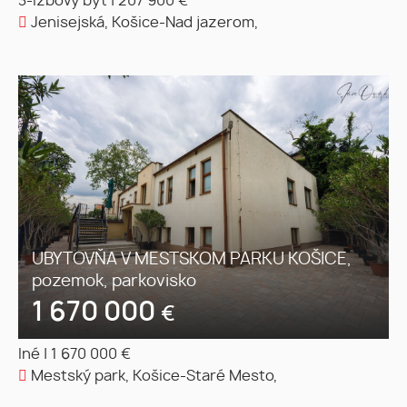
3-izbový byt
|
207 900 €
Jenisejská, Košice-Nad jazerom,
UBYTOVŇA V MESTSKOM PARKU KOŠICE,
pozemok, parkovisko
1 670 000
€
Iné
|
1 670 000 €
Mestský park, Košice-Staré Mesto,