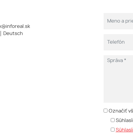
@inforeal.sk
Deutsch
Označiť v
Súhlasí
Súhlas