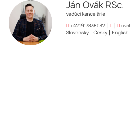
Ján Ovák RSc.
vedúci kancelárie
+421917838032
ovak
Slovensky
Česky
English