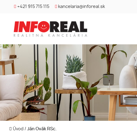
+421 915 715 115
kancelaria@inforeal.sk
Úvod
/
Ján Ovák RSc.