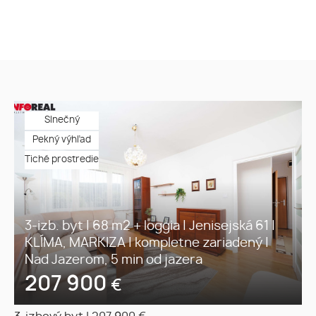
Slnečný
Pekný výhľad
Tiché prostredie
3-izb. byt | 68 m2 + loggia | Jenisejská 61 |
KLÍMA, MARKIZA | kompletne zariadený |
Nad Jazerom, 5 min od jazera
207 900
€