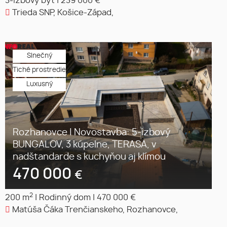
3-izbový byt
|
239 000 €
Trieda SNP, Košice-Západ,
Slnečný
Tiché prostredie
Luxusný
Rozhanovce | Novostavba: 5-izbový
BUNGALOV, 3 kúpelne, TERASA, v
nadštandarde s kuchyňou aj klímou
470 000
€
2
200 m
|
Rodinný dom
|
470 000 €
Matúša Čáka Trenčianskeho, Rozhanovce,