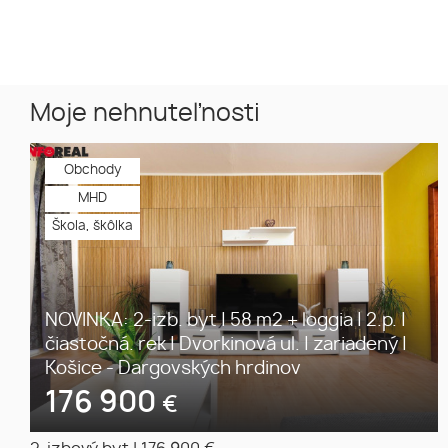
Moje nehnuteľnosti
Obchody
MHD
Škola, škôlka
NOVINKA: 2-izb. byt | 58 m2 + loggia | 2.p. |
čiastočná. rek | Dvorkinová ul. | zariadený |
Košice - Dargovských hrdinov
176 900
€