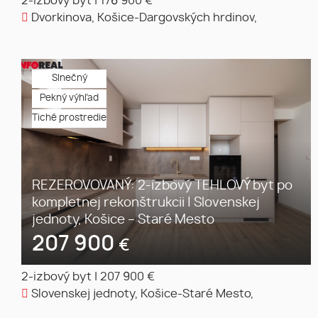
2-izbový byt
|
176 900 €
Dvorkinova, Košice-Dargovských hrdinov,
Slnečný
Pekný výhľad
Tiché prostredie
REZEROVOVANÝ: 2-izbový TEHLOVÝ byt po
kompletnej rekonštrukcii | Slovenskej
jednoty, Košice – Staré Mesto
207 900
€
2-izbový byt
|
207 900 €
Slovenskej jednoty, Košice-Staré Mesto,