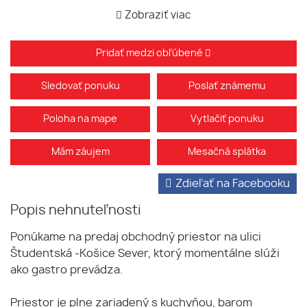
Zobraziť viac
Pridať medzi obľúbené
Sledovať ponuku
Poslať známemu
Poloha na mape
Vytlačiť ponuku
Mám záujem
Mesačná splátka
Zdieľať na Facebooku
Popis nehnuteľnosti
Ponúkame na predaj obchodný priestor na ulici
Študentská -Košice Sever, ktorý momentálne slúži
ako gastro prevádza.
Priestor je plne zariadený s kuchyňou, barom