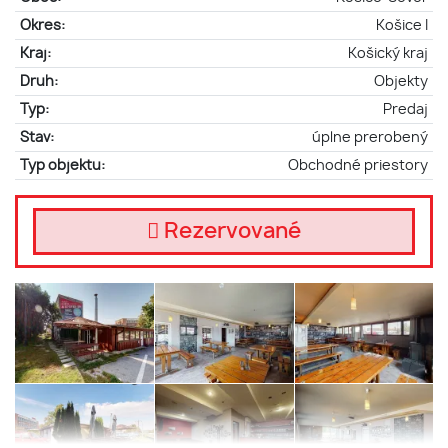
Okres:
Košice I
Kraj:
Košický kraj
Druh:
Objekty
Typ:
Predaj
Stav:
úplne prerobený
Typ objektu:
Obchodné priestory
Rezervované