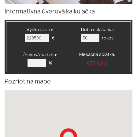
Informatívna úverová kalkulačka
Výška úveru:
Doba splácania:
€
rokov
Mesačná splátka:
Úroková sadzba:
%
637.50 €
Pozrieť na mape