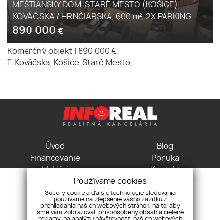
MEŠTIANSKY DOM, STARÉ MESTO (KOŠICE) –
KOVÁČSKA / HRNČIARSKA, 600 m², 2X PARKING
890 000
€
Komerčný objekt
|
890 000 €
Kováčska, Košice-Staré Mesto,
Úvod
Blog
Financovanie
Ponuka
Makléri
Kontakt
Používame cookies
GDPR
Pravidlá cookies
Súbory cookie a ďalšie technológie sledovania
používame na zlepšenie vášho zážitku z
Vodná 3, 04001 Košice
prehliadania našich webových stránok, na to, aby
+421 915 715 115
sme vám zobrazovali prispôsobený obsah a cielené
reklamy, na analýzu návštevnosti našich webových