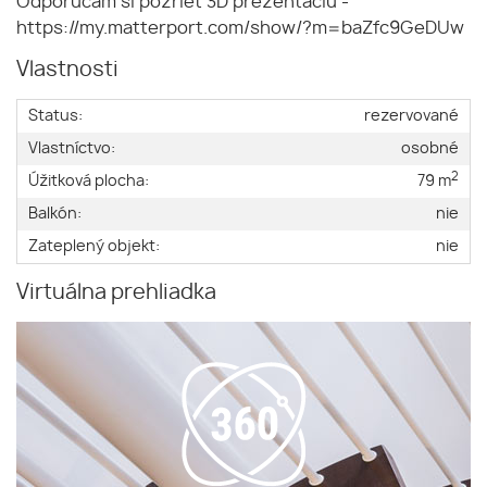
Odporúčam si pozrieť 3D prezentáciu -
https://my.matterport.com/show/?m=baZfc9GeDUw
Vlastnosti
Status:
rezervované
Vlastníctvo:
osobné
2
Úžitková plocha:
79 m
Balkón:
nie
Zateplený objekt:
nie
Virtuálna prehliadka