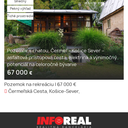
Slnečný
Pekný výhľad
Tiché prostredie
Pozemok s chatou, Čermeľ - Košice Sever –
asfaltová prístupová cesta, elektrina a výnimočný
potenciál na celoročné bývanie
67 000
€
Pozemok na rekreáciu
|
67 000 €
Čermeľská Cesta, Košice-Sever,