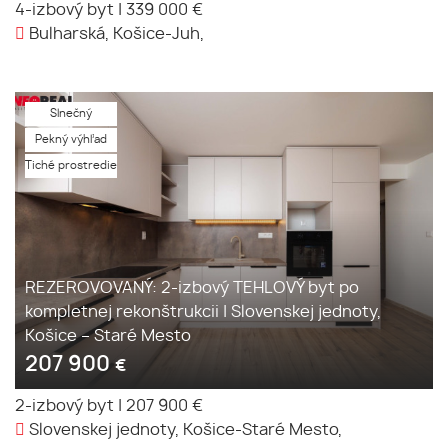
4-izbový byt
|
339 000 €
Bulharská, Košice-Juh,
Slnečný
Pekný výhľad
Tiché prostredie
REZEROVOVANÝ: 2-izbový TEHLOVÝ byt po
kompletnej rekonštrukcii | Slovenskej jednoty,
Košice – Staré Mesto
207 900
€
2-izbový byt
|
207 900 €
Slovenskej jednoty, Košice-Staré Mesto,