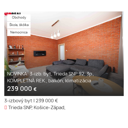
Obchody
Škola, škôlka
Nemocnica
NOVINKA: 3-izb. byt, Trieda SNP 92, 3p.,
KOMPLETNÁ REK., balkón, klimatizácia
239 000
€
3-izbový byt
|
239 000 €
Trieda SNP, Košice-Západ,