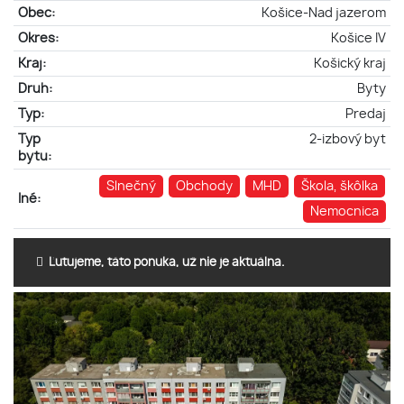
Obec:
Košice-Nad jazerom
Okres:
Košice IV
Kraj:
Košický kraj
Druh:
Byty
Typ:
Predaj
Typ
2-izbový byt
bytu:
Slnečný
Obchody
MHD
Škola, škôlka
Iné:
Nemocnica
Ľutujeme, táto ponuka, už nie je aktuálna.